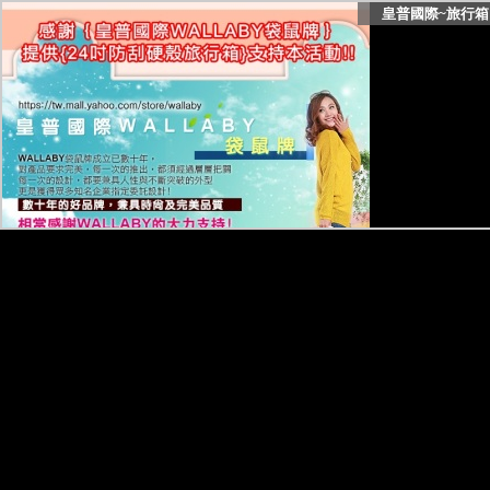
皇普國際~旅行箱