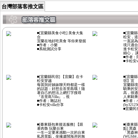
台灣部落客推文區
■[宜蘭縣美食小吃] 美食大集
■[宜蘭
合
松安，道
宜蘭在地好吃美食 等你來發掘
一直認為
■作者：小樂
境只適合
■系統測試分享
進卡松安
細心， 
■作者：阿醜
■卡松安vi
■[宜蘭縣民宿] 【宜蘭】在卡
■[宜蘭縣
松安穿越
宿】宜
每當與好姊妹聊天時都是一樣
宜蘭縣境
的話題：好想去峇里島哦！隨
騎乘的安
著自己的想法上網打字搜尋
高，很適
『峇里島Villa』，視
人來騎乘
■作者：雜誌社
■作者：
■卡松安villa分享
(hy32125
■宜蘭民
■[臺東縣包車接送服務] 【跟
■[臺東縣
著肉魯 玩樂台東
點] 黑森
一生一定要來感動一次的台東
「黑森林
私房景點，坐擁遼闊海岸的無
(WGS84 