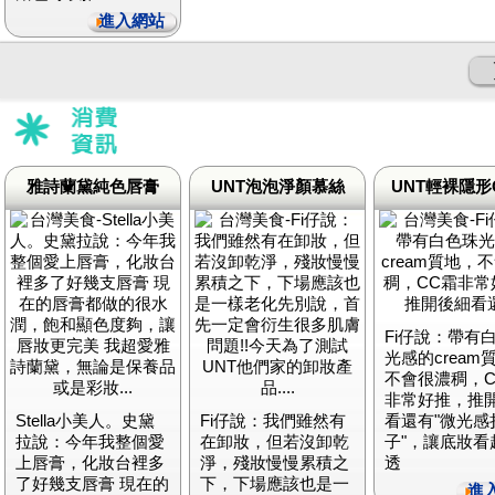
進入網站
雅詩蘭黛純色唇膏
UNT泡泡淨顏慕絲
UNT輕裸隱形
Fi仔說：帶有
光感的cream
不會很濃稠，C
非常好推，推
Stella小美人。史黛
Fi仔說：我們雖然有
看還有"微光感
拉說：今年我整個愛
在卸妝，但若沒卸乾
子"，讓底妝看
上唇膏，化妝台裡多
淨，殘妝慢慢累積之
透
了好幾支唇膏 現在的
下，下場應該也是一
進