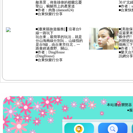
敵美景，倚靠雄偉的都蘭忘憂
30.0"北
聖山，蜿蜒而上的產業道
■作者：sya 
■作者：肉魯 (damon624)
■台東快
■台東快樂行分享
■[臺東縣旅遊服務] ▌沿著台9
■[美妝保
線一路玩下
這篇要來
玩台東，最簡單的玩法，就是
夥伴們!
分山海兩線分別玩， 山線指的
的開使始
是台9線，由台東市往北，一
個兩三下
路會經過鹿野、關山、
■作者：77涵
■作者：DingHouse
■樂天台
(DingHouse)
訊網分享
■台東快樂行分享
本站適合瀏覽器 I
●服