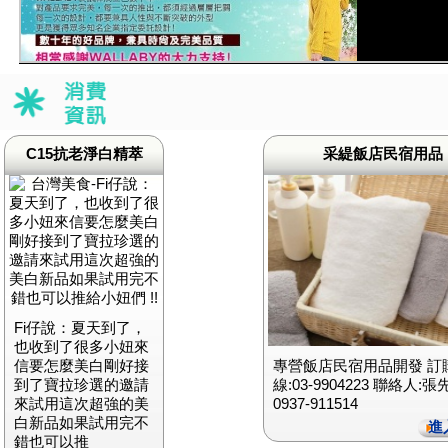
C15抗老淨白精萃
采緹飯店民宿用品
Fi仔說：夏天到了，
也收到了很多小妞來
信要怎麼美白剛好接
專營飯店民宿用品開發 訂
到了寶拉珍選的邀請
線:03-9904223 聯絡人:張
來試用這次超強的美
0937-911514
白新品如果試用完不
進
錯也可以推