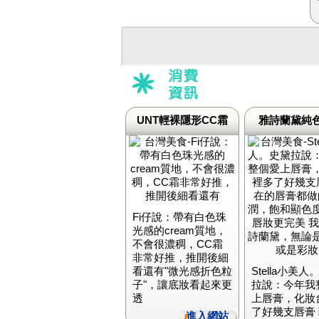
UNT輕裸隱形CC霜
雅詩蘭黛純
Fi仔說：帶有白色珠
光感的cream質地，
不會很濃稠，CC霜
非常好推，推開後細
看還有"微光感折色粒
Stella小美人
子"，讓底妝看起來更
拉說：今年我
透
上唇膏，化妝
了好幾支唇膏
進入網站