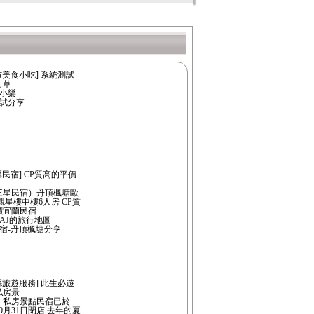
市美食小吃] 系統測試
仙草
：小樂
測試分享
縣民宿] CP質高的平價
三星民宿）丹頂楓塘歐
觀星樓中樓6人房 CP質
價宜蘭民宿
AJ的旅行地圖
宿-丹頂楓塘分享
縣旅遊服務] 此生必遊
私房景
：私房景點民宿已於
年10月31日閉店 去年的夏