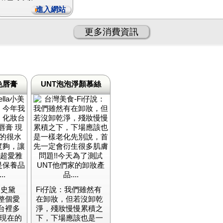
進入網站
更多消費資訊
色唇膏
UNT泡泡淨顏慕絲
。史黛
Fi仔說：我們雖然有
整個愛
在卸妝，但若沒卸乾
台裡多
淨，殘妝慢慢累積之
 現在的
下，下場應該也是一