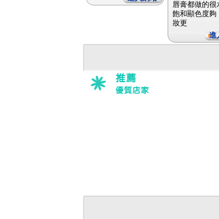
唇膏都做的很
飽和顯色度夠
妝更
進