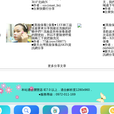
30.0"北緯(N
天，我
■作者：sya (stuart_lin)
喝過下
■台東快樂行分享
■作者：阿
■台東
■[美妝保養] 保養♥ LSY林三益
■[美妝保
這篇要來分享我最近洗臉的好
沛
夥伴們!! 洗臉是所有保養基礎
喜歡超
的
的開使始，所以不要隨便呼攏
次這款
個兩三下就把臉洗完
啊~~XD
■作者：77涵 (eyes198877)
保養
■樂天台灣美妝保養品SKIN資
■作者：N
訊網分享
(kk9442
■樂天台
訊網分
更多分享文章
本站適合瀏覽器 IE7.0 以上．適合解析度1280x960．
●服務專線：0972-011-169