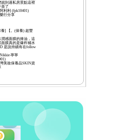
們就到過私房景點這裡
午茶了
利利 (fpk10401)
快樂行分享
養] 【。(保養) 超豐
水潤感面膜的捧油，這
黑面膜真的是爆炸補水
D 是說持續有在follow
ikkie‧寧寧
001)
灣美妝保養品SKIN資
享