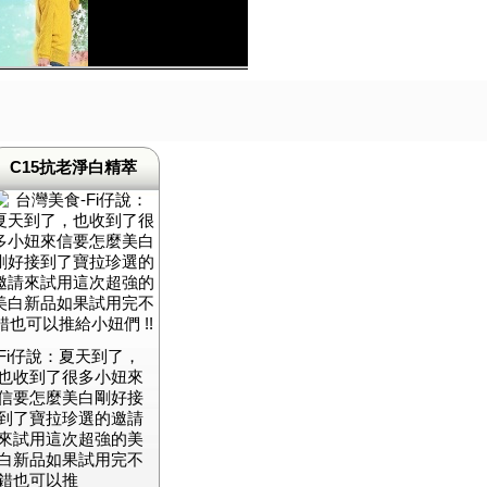
C15抗老淨白精萃
Fi仔說：夏天到了，
也收到了很多小妞來
信要怎麼美白剛好接
到了寶拉珍選的邀請
來試用這次超強的美
白新品如果試用完不
錯也可以推