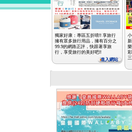
獨家好康：專區五折唷!! 享旅行
小
擁有眾多旅行用品，擁有百分之
新
99.9的網路正評，快跟著享旅
樂
行，享受旅行的美好吧!!
彩
三
進入網站