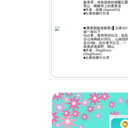
敵美景，倚靠雄偉的都蘭忘憂
聖山，蜿蜒而上的產業道
■作者：肉魯 (damon624)
■台東快樂行分享
■[臺東縣旅遊服務] ▌沿著台9
線一路玩下
玩台東，最簡單的玩法，就是
分山海兩線分別玩， 山線指
是台9線，由台東市往北，一
路會經過鹿野、關山、
■作者：DingHouse
(DingHouse)
■台東快樂行分享