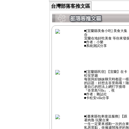
台灣部落客推文區
■[宜蘭縣美食小吃] 美食大集
合
宜蘭在地好吃美食 等你來發
■作者：小樂
■系統測試分享
■[宜蘭縣民宿] 【宜蘭】在卡
松安穿越
每當與好姊妹聊天時都是一樣
的話題：好想去峇里島哦！隨
著自己的想法上網打字搜尋
『峇里島Villa』，視
■作者：雜誌社
■卡松安villa分享
■[臺東縣包車接送服務] 【跟
著肉魯 玩樂台東
一生一定要來感動一次的台東
私房景點，坐擁遼闊海岸的無