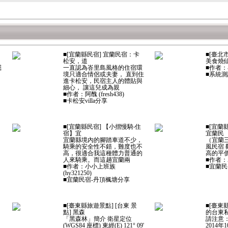
■[宜蘭縣民宿] 宜蘭民宿：卡
■[臺北
松安，道
美食燒
掘
一直認為峇里島風格的住宿環
■作者
境只適合情侶或夫妻， 直到住
■系統
進卡松安，民宿主人的體貼與
細心， 讓這兒成為親
■作者：阿醜 (fresh438)
■卡松安villa分享
■[宜蘭縣民宿] 【小摺慢騎‧住
■[宜蘭
宿】宜
宜蘭民
宜蘭縣境內的腳踏車道不少，
（宜蘭
騎乘的安全性不錯，難度也不
風民宿 
高，很適合我這種體力普通的
高的平
人來騎乘。而這趟宜蘭兩
■作者：
■作者：小小上班族
■宜蘭民
(hy321250)
■宜蘭民宿-丹頂楓塘分享
■[臺東縣旅遊景點] [台東 景
■[臺東
點] 黑森
的台東
「黑森林」簡介 衛星定位
請注意
(WGS84 座標) 東經(E) 121° 09'
2014