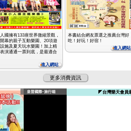
人國擁有133座世界微縮景觀，
本書結合網友票選之推薦台灣好
開幕的親子互動樂園、20項遊
吃！好玩！好宿！
設施及夏天玩水樂園！加上精
進入網站
表演通通一票到底，是最適合
進入網站
更多消費資訊
◤台灣樂天會員